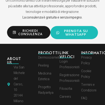
Un confronto diretto con il team Mesorga per valutare le soluzioni
più adatte alla tua attività professionale, approfondire prodotti,
tecnologie e modalità di integrazione.
La consulenza è gratuita e senza impegno.
RICHIEDI
PRENOTA SU
CONSULENZA
WHATSAPP
PRODOTTI
LINK
INFORMATI
VELOCI
Dermocosmetica
Privacy
ABOUT
Login
US
Policy
Peeling
Professionisti
Via San
Cookie
Michele
Medicina
Registrazione
Policy
del
Estetica
Professionisti
Carso,
Termini e
Progetto
Filosofia
10
Condizioni
Radyantya
20144
Careers
FAQ
Milano