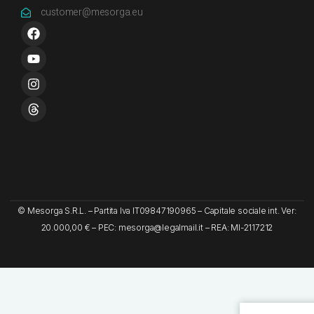
customer@mesorga.eu
© Mesorga S.R.L. – Partita Iva IT09847190965 – Capitale sociale int. Ver:
20.000,00 € – PEC: mesorga@legalmail.it – REA: MI-2117212