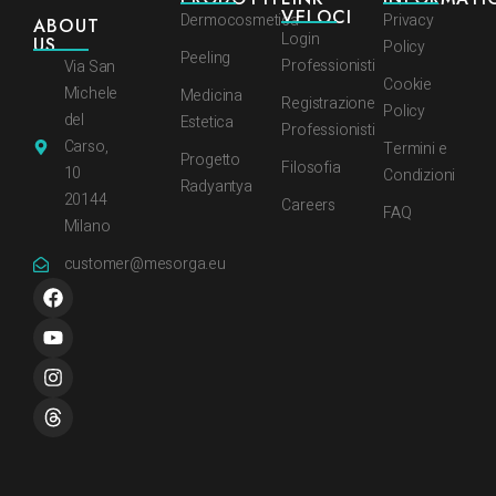
VELOCI
Dermocosmetica
Privacy
ABOUT
Login
US
Policy
Peeling
Professionisti
Via San
Cookie
Michele
Medicina
Registrazione
Policy
del
Estetica
Professionisti
Carso,
Termini e
Progetto
Filosofia
10
Condizioni
Radyantya
20144
Careers
FAQ
Milano
customer@mesorga.eu