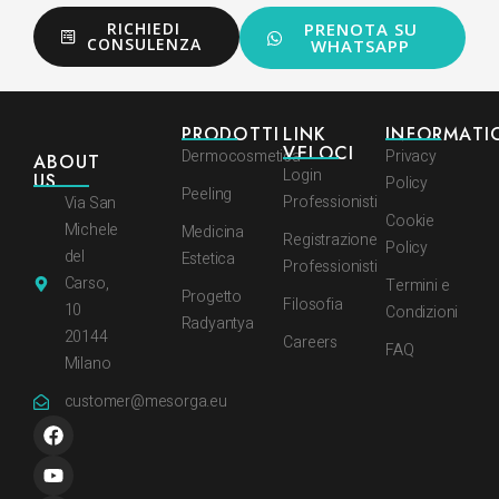
RICHIEDI
PRENOTA SU
CONSULENZA
WHATSAPP
PRODOTTI
LINK
INFORMATI
VELOCI
Dermocosmetica
Privacy
ABOUT
Login
US
Policy
Peeling
Professionisti
Via San
Cookie
Michele
Medicina
Registrazione
Policy
del
Estetica
Professionisti
Carso,
Termini e
Progetto
Filosofia
10
Condizioni
Radyantya
20144
Careers
FAQ
Milano
customer@mesorga.eu